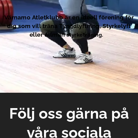
Värnamo Atletklubb är en ideell förening för
dig som vill träna Tyngdlyftning, Styrkelyft
eller allmän
styrketräning.
Följ oss gärna på
våra sociala