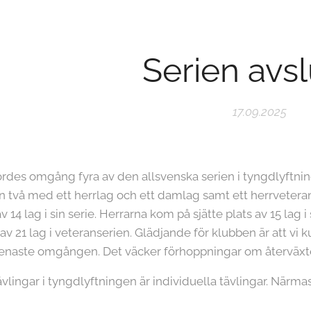
Serien avs
17.09.2025
ordes omgång fyra av den allsvenska serien i tyngdlyftnin
sion två med ett herrlag och ett damlag samt ett herrveter
v 14 lag i sin serie. Herrarna kom på sjätte plats av 15 la
av 21 lag i veteranserien. Glädjande för klubben är att vi
senaste omgången. Det väcker förhoppningar om återväxt
ingar i tyngdlyftningen är individuella tävlingar. Närm