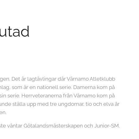
lutad
gen. Det är lagtävlingar där Värnamo Atletklubb
anlag, som är en nationell serie. Damerna kom på
g i sin serie. Herrveteranerna från Värnamo kom på
 kunde ställa upp med tre ungdomar, tio och elva år
en.
aste väntar Götalandsmästerskapen och Junior-SM.