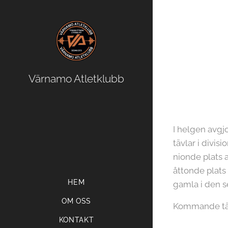
Värnamo Atletklubb
I helgen avgj
tävlar i divi
nionde plats a
åttonde plats 
HEM
gamla i den 
OM OSS
Kommande tävl
KONTAKT