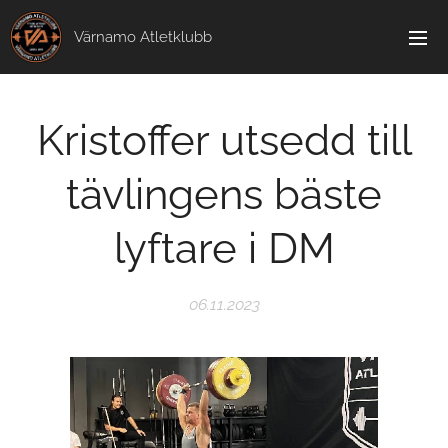
Värnamo Atletklubb
Kristoffer utsedd till
tävlingens bäste
lyftare i DM
06.11.2023