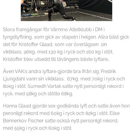
Stora framgångar för Värnmo Atletklubb i DM i
tyngdlyftning, som gick av stapeln i helgen. Allra bäst gick
det för Kristoffer Glaad, som var överlägsen sin
viktklass, 96kg, med 130 kg i ryck och 160 kg i stöt.
Kristoffer blev utsedd till tävlingens bäste lyftare..
Även VAK:s andra lyftare gjorde bra ifrån sig. Fredrik
Ljungdahl vann sin viktklass, 67kg, med 70kg i ryck och
80kg i stöt. Sumedh Vartak satte nytt personligt rekord i
ryck, med 58kg och stötte 68kg.
Hanna Glaad gjorde sex godkända lyft och satte även hon
peronligt rekord med 60kg i ryck och 82kg i stöt. Elise
Bennerkov Fischer satte också nytt personlgt rekord,
med 55kg i ryck och 60kg i stöt.